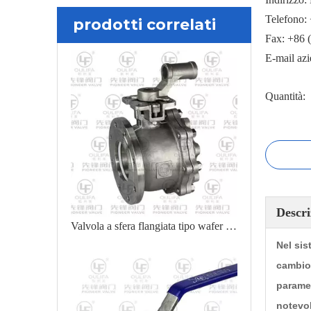
Telefono:
prodotti correlati
Fax: +86 
E-mail az
Quantità:
Descri
Valvola a sfera flangiata tipo wafer a breve distanza
Nel sis
cambio 
paramet
notevol