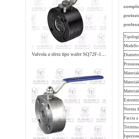
complic
protezi
profess
Tipologi
Modello
Valvola a sfera tipo wafer SQ72F-150LbC
Diametr
Pression
Material
Materiale
Material
Estremit
Norma di
Faccia a
Termina
Ispezion