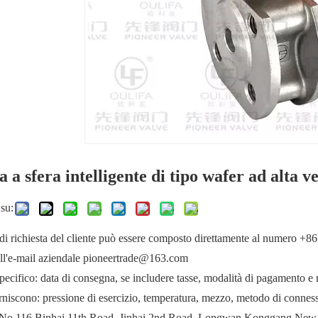
a a sfera intelligente di tipo wafer ad alta v
su:
di richiesta del cliente può essere composto direttamente al numero +8
all'e-mail aziendale pioneertrade@163.com
ecifico: data di consegna, se includere tasse, modalità di pagamento e re
forniscono: pressione di esercizio, temperatura, mezzo, metodo di connessi
: No.116 Binhai 11th Road, Jinhai 2nd Road, Longwan Konggang New