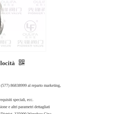
elocità
6 (577) 86838999 al reparto marketing,
quisiti speciali, ecc.
one e altri parametri dettagliati
 District, 325000 Wenzhou Cina