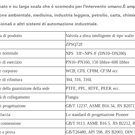
ato e su larga scala che è scomodo per l'intervento umano.È ampia
one ambientale, medicina, industria leggera, petrolio, carta, chimica
ionali e altri sistemi di automazione industriale.
a di prodotto
Valvola a sfera intelligente di tipo wafer
ZPSQ72F
o nominale
NPS
3/8'~NPS 8' (DN10~DN200)
e di esercizio
PN16~PN160, 150 libbre~600 libbre
e corporeo
WCB, CF8, CF8M, CF3M ecc
 di rifinitura
304, 316, 316L
e della guarnizione della sede
PTFE, PPL, RTFE, PEEK ecc.
à di collegamento
Flangia
 progettazione
GB/T 12237, ASME B16.34, JIS B20
 faccia
Lo standard di progettazione Pioneer
 connessione
GB/T 9113, ASME B16.5, JIS B2212
e e prova
GB/T26480, API 598, JIS B2003, DIN 