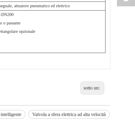
segnale, attuatore pneumatico ed elettrico
25-DN200
to o passante
ettangolare opzionale
sotto un:
 intelligente
Valvola a sfera elettrica ad alta velocità