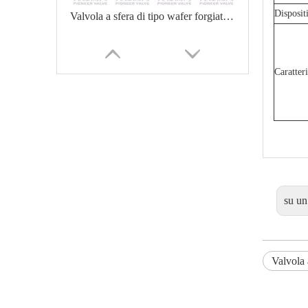
Disposit
Valvola a sfera di tipo wafer forgiato a lunga durata
Caratteri
su un
Valvola a sfera compatta di tipo wafer con struttura monopezzo
Valvola a