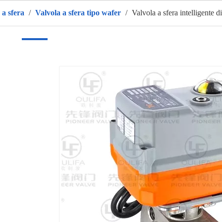
 a sfera
/
Valvola a sfera tipo wafer
/
Valvola a sfera intelligente d
sa
Prodotti
CALDO
Chi siamo
Applicazione
vide