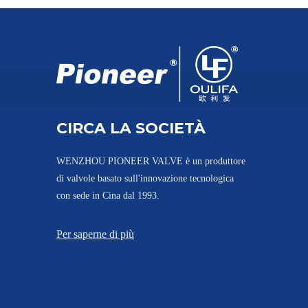
Valvola a sfera di tipo wafer forgiato per polvere ad alta pressione
CIRCA LA SOCIETÀ
WENZHOU PIONEER VALVE è un produttore
di valvole basato sull'innovazione tecnologica
con sede in Cina dal 1993.
Impianti farmaceutici con valvole a sfera wafer ad alta pressione
Per saperne di più