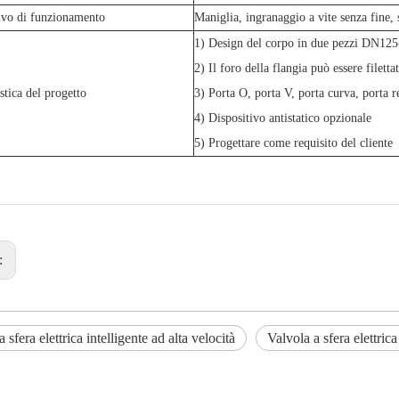
ivo di funzionamento
Maniglia, ingranaggio a vite senza fine, 
1) Design del corpo in due pezzi DN1
2) Il foro della flangia può essere filetta
stica del progetto
3) Porta O, porta V, porta curva, porta r
4) Dispositivo antistatico opzionale
5) Progettare come requisito del cliente
:
 sfera elettrica intelligente ad alta velocità
Valvola a sfera elettrica