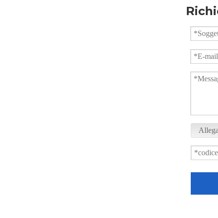
Richi
Valvola a sfera di tipo wafer forgiato per alta pressione
Allega