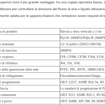
superiori sono il più grande vantaggio, ha una coppia operativa bassa, 
ilizzare per controllare la direzione del flusso di aria e liquido attraver
amente adatta per le apparecchiature che richiedono severi requisiti di 
a di prodotto
Valvola a sfera verticale a 3 vie
PQ13F-2000PSI
/PQ6c3F-2000PS
o nominale
1/2'~6 pollici' (DN15~DN150)
e di esercizio
2000PSI
e corporeo
CF8, CF8M, CF3M, F304, F316,
 di rifinitura
304, 316, 316L
e della guarnizione della sede
PTFE, PPL, RTFE, SBIRCIATA 
à di collegamento
Filo/saldatura/morsetto/flangia
 progettazione
GB/T 12237, ASME B16.34, JI
 faccia
Lo standard di progettazione di P
 connessione
GB/T 9113, ASME B16.5, JIS 
e e prova
GB/T 26480, API 598, JIS B200