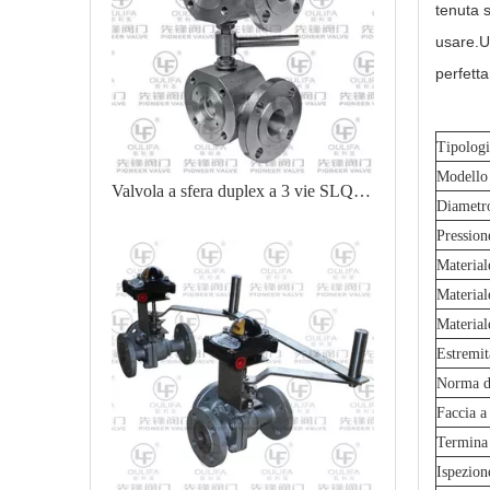
tenuta 
usare.Ut
perfett
Tipologi
Modello
Valvola a sfera duplex a 3 vie SLQ74F
Diametr
Pression
Material
Materiale
Material
Estremit
Norma di
Faccia a
Termina
Ispezion