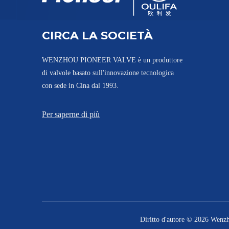
Valvola a sfera a 3 vie tipo wafer XSQ75F-16P
CIRCA LA SOCIETÀ
WENZHOU PIONEER VALVE è un produttore
di valvole basato sull'innovazione tecnologica
con sede in Cina dal 1993.
Per saperne di più
Valvola a sfera a 3 vie tipo wafer di tipo sottile
Diritto d'autore ©
2026
Wenzhou