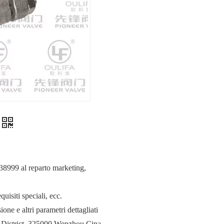
838999 al reparto marketing,
uisiti speciali, ecc.
one e altri parametri dettagliati
 District, 325000 Wenzhou Cina