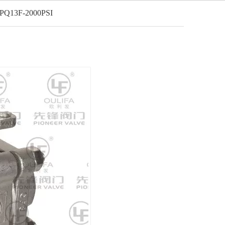
vie PQ13F-2000PSI
Italiano
o
Notizia
Contatto