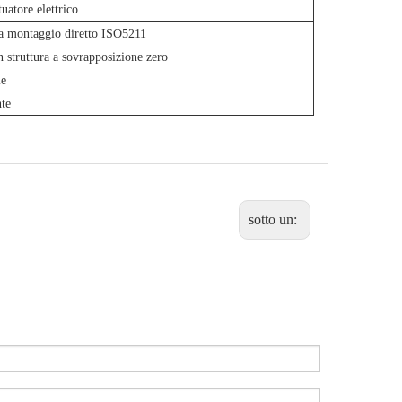
uatore elettrico
 a montaggio diretto ISO5211
n struttura a sovrapposizione zero
le
nte
sotto un: