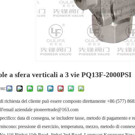
ole a sfera verticali a 3 vie PQ13F-2000PSI
su:
di richiesta del cliente può essere composto direttamente +86 (577) 86
all'email aziendale pioneertrade@163.com
ecifico: data di consegna, se includere tasse, metodo di pagamento e req
forniscono: pressione di esercizio, temperatura, mezzo, metodo di connessi
: No.116 Binhai 11th Road, Jinhai 2nd Road, Longwan Konggang New