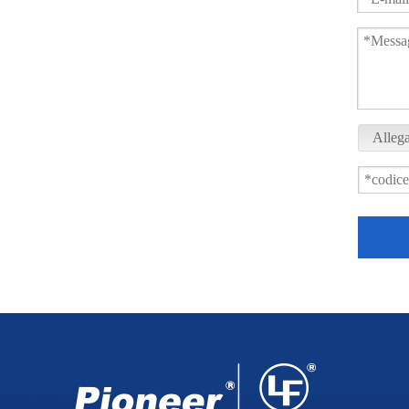
Allega
Valvola a sfera a 3 vie flangiata verticale PSQ73F