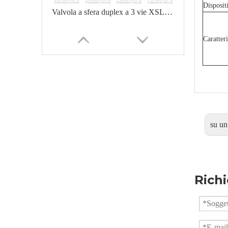
Disposit
Valvola a sfera duplex a 3 vie XSLQ44F
Caratter
su un
Valvola a sfera a 3 vie ad alta pressione Q14F-PN160
Richi