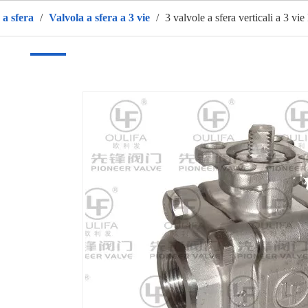
 a sfera
/
Valvola a sfera a 3 vie
/
3 valvole a sfera verticali a 3 
sa
Prodotti
CALDO
Chi siamo
Applicazione
vide