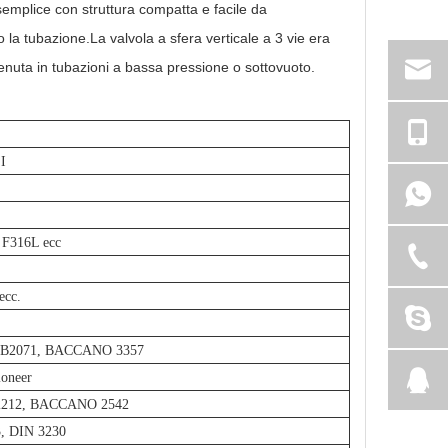
semplice con struttura compatta e facile da
so la tubazione.La valvola a sfera verticale a 3 vie era
tenuta in tubazioni a bassa pressione o sottovuoto.
I
 F316L ecc
ecc.
S B2071, BACCANO 3357
ioneer
B2212, BACCANO 2542
3, DIN 3230