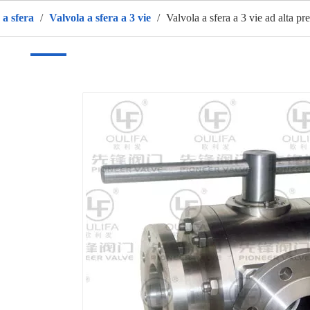
 a sfera
/
Valvola a sfera a 3 vie
/
Valvola a sfera a 3 vie ad alta p
sa
Prodotti
CALDO
Chi siamo
Applicazione
vide