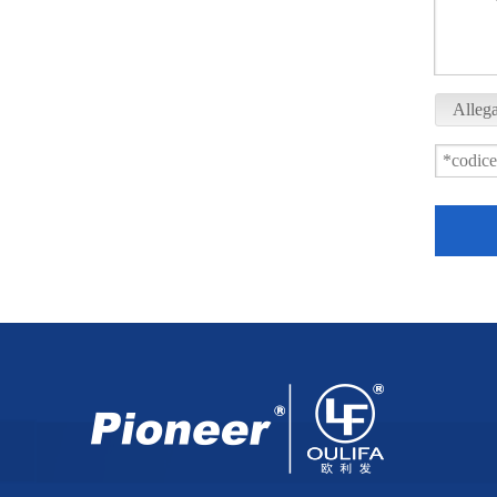
Allega
Valvola a sfera a 3 vie tipo wafer XSQ75F-16P