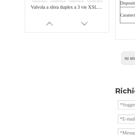
Disposit
Valvola a sfera duplex a 3 vie XSLQ44F
Caratter
su un
Richi
Valvola a sfera a 3 vie ad alta pressione Q14F-PN160