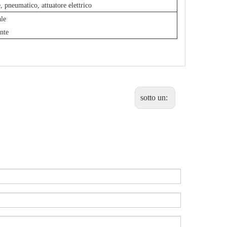
, pneumatico, attuatore elettrico
ale
nte
sotto un: