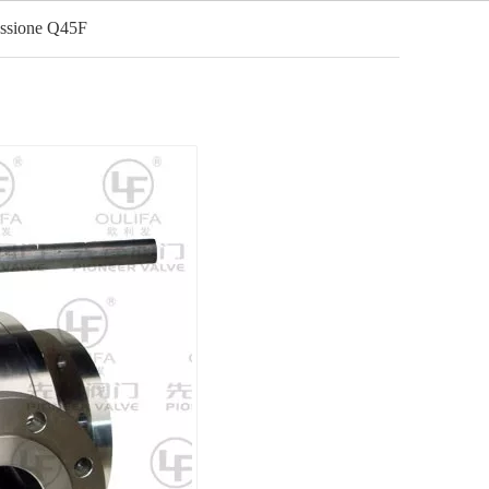
ressione Q45F
Italiano
o
Notizia
Contatto