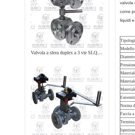
valvola
come por
liquidi e
Tipologi
Modello
Valvola a sfera duplex a 3 vie SLQ74F
Diametr
Pression
Material
Materiale
Material
Estremit
Norma di
Faccia a
Termina
Ispezion