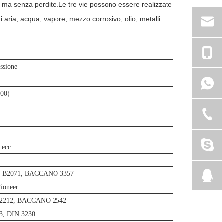
so ma senza perdite.Le tre vie possono essere realizzate
di aria, acqua, vapore, mezzo corrosivo, olio, metalli
essione
200)
ecc.
IS B2071, BACCANO 3357
Pioneer
 B2212, BACCANO 2542
03, DIN 3230