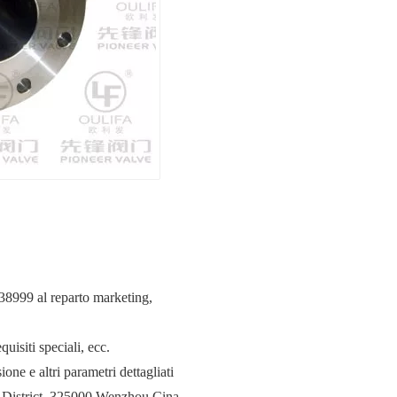
838999 al reparto marketing,
uisiti speciali, ecc.
one e altri parametri dettagliati
 District, 325000 Wenzhou Cina