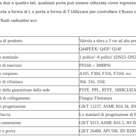
 a due o quattro lati, qualsiasi porta può essere utilizzata come ingres
ta a forma di L o porta a forma di T.Utilizzare per controllare il flusso 
 fluidi radioattivi ecc.
a di prodotto
Valvola a sfera a 3 vie ad alta pr
Q44PEEK/ Q45F/ Q14F
o nominale
1 pollice'~8 pollici' (DN25~DN
e di esercizio
PN160 ~ 3000PSI
e corporeo
A105, F304, F316, F316L ecc
 di rifinitura
304, 316, 316L
e della guarnizione della sede
PTFE, PPL, RTFE, SBIRCIATA 
à di collegamento
Flangia/ Filettatura
 progettazione
GB/T 12237, ASME B16.34, J
 faccia
Lo standard di progettazione di 
 connessione
GB/T 9113, ASME B16.5, JIS
e e prova
GB/T 26480, API 598, JIS B20