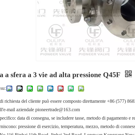
a a sfera a 3 vie ad alta pressione Q45F
su:
di richiesta del cliente può essere composto direttamente +86 (577) 86
all'e-mail aziendale pioneertrade@163.com
ecifico: data di consegna, se includere tasse, metodo di pagamento e req
forniscono: pressione di esercizio, temperatura, mezzo, metodo di connessi
: No.116 Binhai 11th Road, Jinhai 2nd Road, Longwan Konggang New