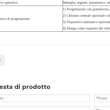
ivo operativo
Maniglia, segnale, pneumatico, att
1) Progettazione con piattaforma
2) Chiusura centrale opzionale co
istica di progettazione
3) Dispositivo antistatico opziona
4) Design come requisito del clie
:
esta di prodotto