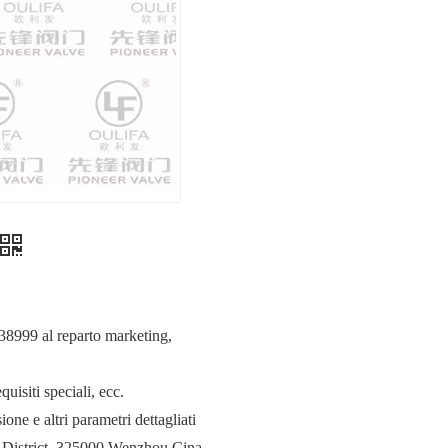
838999 al reparto marketing,
uisiti speciali, ecc.
one e altri parametri dettagliati
 District, 325000 Wenzhou Cina