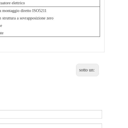
uatore elettrico
 a montaggio diretto ISO5211
n struttura a sovrapposizione zero
le
nte
sotto un: