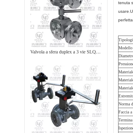
tenuta 
usare.Ut
perfett
Tipologi
Modello
Valvola a sfera duplex a 3 vie SLQ74F
Diametr
Pression
Material
Materiale
Material
Estremit
Norma di
Faccia a
Termina
Ispezion