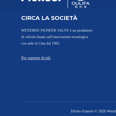
Valvola a sfera a 3 vie tipo wafer XSQ75F-16P
CIRCA LA SOCIETÀ
WENZHOU PIONEER VALVE è un produttore
di valvole basato sull'innovazione tecnologica
con sede in Cina dal 1993.
Per saperne di più
Bevanda alimentare con valvola a sfera a 3 vie con estremità wafer
Diritto d'autore ©
2026
Wenzhou