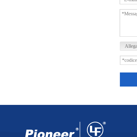
Allega
Valvola a sfera a 3 vie flangiata verticale PSQ73F