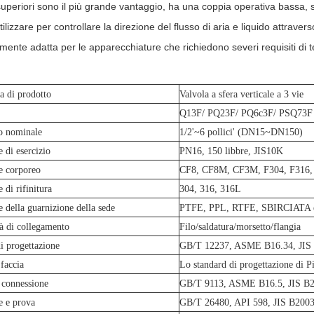
superiori sono il più grande vantaggio, ha una coppia operativa bassa, 
ilizzare per controllare la direzione del flusso di aria e liquido attraver
amente adatta per le apparecchiature che richiedono severi requisiti di 
a di prodotto
Valvola a sfera verticale a 3 vie
Q13F/ PQ23F/ PQ6c3F/ PSQ73F
o nominale
1/2'~6 pollici' (DN15~DN150)
e di esercizio
PN16, 150 libbre, JIS10K
e corporeo
CF8, CF8M, CF3M, F304, F316,
 di rifinitura
304, 316, 316L
e della guarnizione della sede
PTFE, PPL, RTFE, SBIRCIATA 
à di collegamento
Filo/saldatura/morsetto/flangia
 progettazione
GB/T 12237, ASME B16.34, JI
 faccia
Lo standard di progettazione di P
 connessione
GB/T 9113, ASME B16.5, JIS 
e e prova
GB/T 26480, API 598, JIS B200