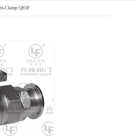
e Tri-Clamp Q83F
Italiano
o
Notizia
Contatto