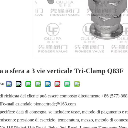
a a sfera a 3 vie verticale Tri-Clamp Q83F
su:
di richiesta del cliente può essere composto direttamente +86 (577) 86
all'e-mail aziendale pioneertrade@163.com
ecifico: data di consegna, se includere tasse, metodo di pagamento e req
forniscono: pressione di esercizio, temperatura, mezzo, metodo di connessi
: No.116 Binhai 11th Road, Jinhai 2nd Road, Longwan Konggang New