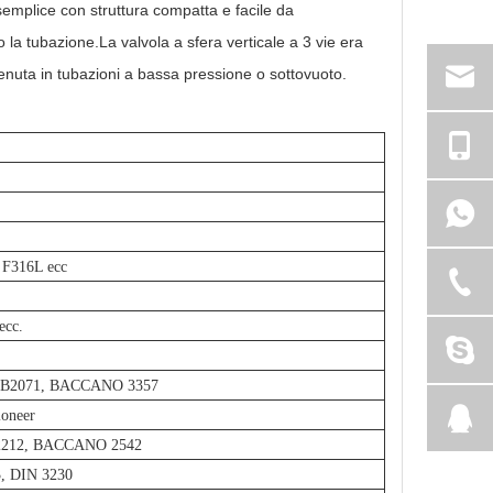
semplice con struttura compatta e facile da
so la tubazione.La valvola a sfera verticale a 3 vie era
tenuta in tubazioni a bassa pressione o sottovuoto.
 F316L ecc
ecc.
S B2071, BACCANO 3357
ioneer
B2212, BACCANO 2542
3, DIN 3230