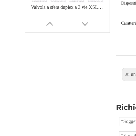
Disposit
Valvola a sfera duplex a 3 vie XSLQ44F
Caratter
su un
Valvola a sfera a 3 vie ad alta pressione Q14F-PN160
Richi