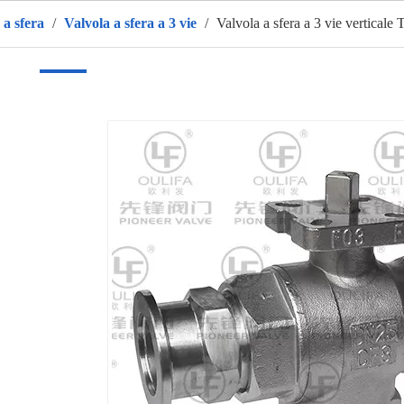
 a sfera
/
Valvola a sfera a 3 vie
/
Valvola a sfera a 3 vie vertical
sa
Prodotti
CALDO
Chi siamo
Applicazione
vide